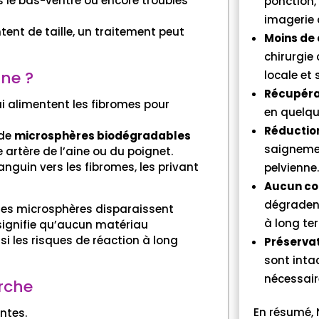
 le bas-ventre ou encore troubles
ponction,
imagerie 
ent de taille, un traitement peut
Moins de
chirurgie
ne ?
locale et 
Récupéra
ui alimentent les fibromes pour
en quelqu
Réductio
 de
microsphères biodégradables
saignemen
artère de l’aine ou du poignet.
anguin vers les fibromes, les privant
pelvienne
Aucun co
dégradent
 Ces microsphères disparaissent
à long te
 signifie qu’aucun matériau
i les risques de réaction à long
Préservat
sont inta
nécessair
erche
En résumé, 
ntes.