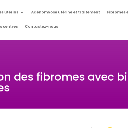
es utérins
Adénomyose utérine et traitement
Fibromes e
s centres
Contactez-nous
n
on des fibromes avec bi
es