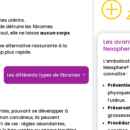
P
mes utérins.
de détruire les fibromes
out, elle ne laisse
aucun corps
Les avan
e alternative rassurante à la
Nexspher
p plus rapide.
L’embolisat
Nexsphere® 
connaître :
Les différents types de fibromes
Préventio
physiques
l’utérus.
Préservati
ntes, pouvant se développer à
grossesse
t non cancéreux, ils peuvent
Procédur
t de vie : règles abondantes,