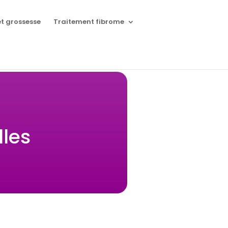
t grossesse
Traitement fibrome
lles