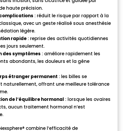
 sans incision, sans cicatrice et guidée par
de haute précision.
 complications
: réduit le risque par rapport à la
 classique, avec un geste réalisé sous anesthésie
sédation légère.
tion rapide
: reprise des activités quotidiennes
es jours seulement.
n des symptômes
: améliore rapidement les
ts abondants, les douleurs et la gêne
.
rps étranger permanent
: les billes se
 naturellement, offrant une meilleure tolérance
rme.
ion de l’équilibre hormonal
: lorsque les ovaires
cts, aucun traitement hormonal n’est
e.
Nexsphere® combine l’efficacité de