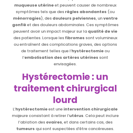
muqueuse utérine
et peuvent causer de nombreux
symptômes tels que des
règles abondantes
(ou
ménorragies
), des
douleurs pelviennes
, un
ventre
gonflé
et des douleurs abdominales. Ces symptômes
peuvent avoir un impact majeur sur la
qualité de vie
des patientes. Lorsque les
fibromes
sont volumineux
ou entraînent des complications graves, des options
de traitement telles que l’
hystérectomie
ou
l’
embolisation des artères utérines
sont
envisagées.
Hystérectomie : un
traitement chirurgical
lourd
L’
hystérectomie
est une
intervention chirurgicale
majeure consistant à retirer l’
utérus
. Cela peut inclure
l’ablation des
ovaires
, et dans certains cas, des
tumeurs
qui sont suspectées d’être cancéreuses.