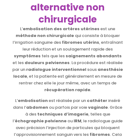
alternative non
chirurgicale
L’
embolisation des artères utérines
est une
méthode non chirurgicale
qui consiste à bloquer
l’irrigation sanguine des
fibromes utérins
, entraînant
leur réduction et un soulagement rapide des
symptômes
tels que les
saignements abondants
et les
douleurs pelviennes
. La procédure est réalisée
par un
radiologue interventionnel
sous
anesthésie
locale
, et la patiente est généralement en mesure de
rentrer chez elle le jour même, avec un temps de
récupération rapide
.
L’
embolisation
est réalisée par un
cathéter
inséré
dans l’
abdomen
ou parfois par voie
vaginale
. Grâce
à des
techniques d’imagerie
, telles que
l’
échographie pelvienne
ou
IRM
, le radiologue guide
avec précision l’injection de particules qui bloquent
l’approvisionnement sanguin vers les
fibromes
. Cela