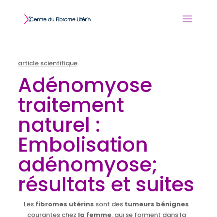
article scientifique
Adénomyose
traitement
naturel :
Embolisation
adénomyose;
résultats et suites
Les
fibromes utérins
sont des
tumeurs bénignes
courantes chez
la femme
, qui se forment dans la