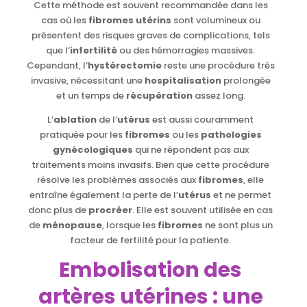
Cette méthode est souvent recommandée dans les
cas où les
fibromes utérins
sont volumineux ou
présentent des risques graves de complications, tels
que l’
infertilité
ou des hémorragies massives.
Cependant, l’
hystérectomie
reste une procédure très
invasive, nécessitant une
hospitalisation
prolongée
et un temps de
récupération
assez long.
L’
ablation
de l’
utérus
est aussi couramment
pratiquée pour les
fibromes
ou les
pathologies
gynécologiques
qui ne répondent pas aux
traitements moins invasifs. Bien que cette procédure
résolve les problèmes associés aux
fibromes
, elle
entraîne également la perte de l’
utérus
et ne permet
donc plus de
procréer
. Elle est souvent utilisée en cas
de
ménopause
, lorsque les
fibromes
ne sont plus un
facteur de fertilité pour la patiente.
Embolisation des
artères utérines : une